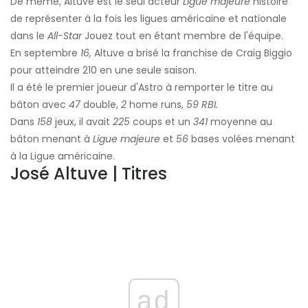
De même, Altuve est le seul acteur
Ligue majeure
histoire
de représenter à la fois les ligues américaine et nationale
dans le
All-Star
Jouez tout en étant membre de l'équipe.
En septembre
16,
Altuve a brisé la franchise de Craig Biggio
pour atteindre 210 en une seule saison.
Il a été le premier joueur d'Astro à remporter le titre au
bâton avec
47
double,
2
home runs,
59 RBI.
Dans
158
jeux, il avait
225
coups et un
341
moyenne au
bâton menant à
Ligue majeure
et
56
bases volées menant
à la Ligue américaine.
José Altuve | Titres
ad