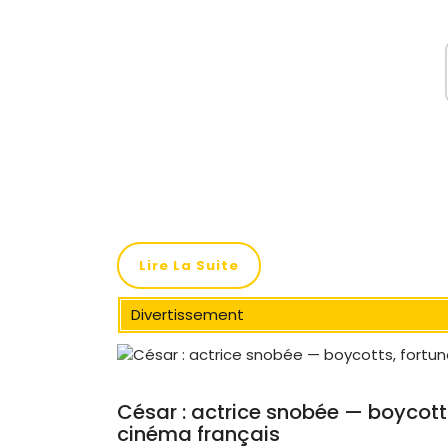
Lire La Suite
Divertissement
César : actrice snobée — boycotts,
cinéma français