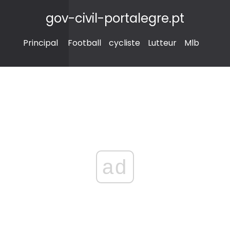
gov-civil-portalegre.pt
Principal
Football
cycliste
Lutteur
Mlb
ad