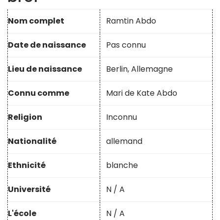
Nom complet
Ramtin Abdo
Date de naissance
Pas connu
Lieu de naissance
Berlin, Allemagne
Connu comme
Mari de Kate Abdo
Religion
Inconnu
Nationalité
allemand
Ethnicité
blanche
Université
N / A
L'école
N / A