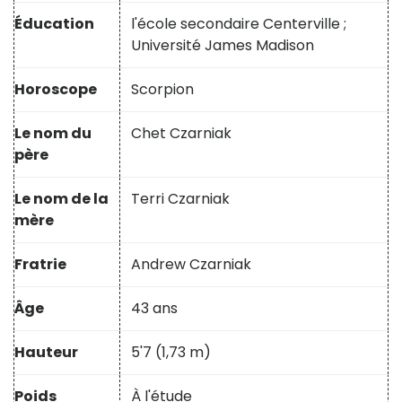
Éducation
l'école secondaire Centerville ;
Université James Madison
Horoscope
Scorpion
Le nom du
Chet Czarniak
père
Le nom de la
Terri Czarniak
mère
Fratrie
Andrew Czarniak
Âge
43 ans
Hauteur
5'7 (1,73 m)
Poids
À l'étude