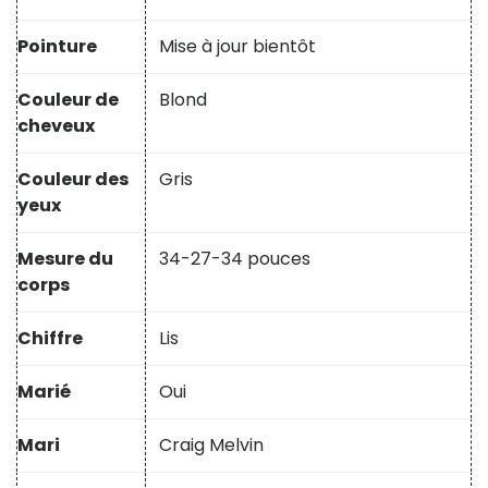
Pointure
Mise à jour bientôt
Couleur de
Blond
cheveux
Couleur des
Gris
yeux
Mesure du
34-27-34 pouces
corps
Chiffre
Lis
Marié
Oui
Mari
Craig Melvin