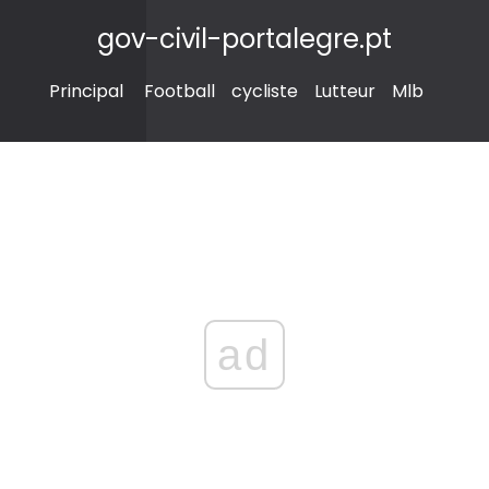
gov-civil-portalegre.pt
Principal
Football
cycliste
Lutteur
Mlb
ad