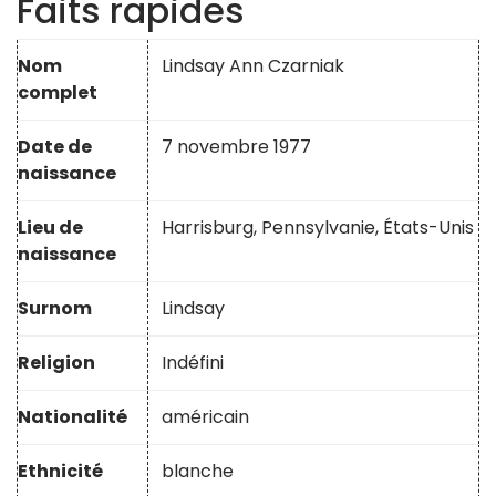
Faits rapides
Nom
Lindsay Ann Czarniak
complet
Date de
7 novembre 1977
naissance
Lieu de
Harrisburg, Pennsylvanie, États-Unis
naissance
Surnom
Lindsay
Religion
Indéfini
Nationalité
américain
Ethnicité
blanche