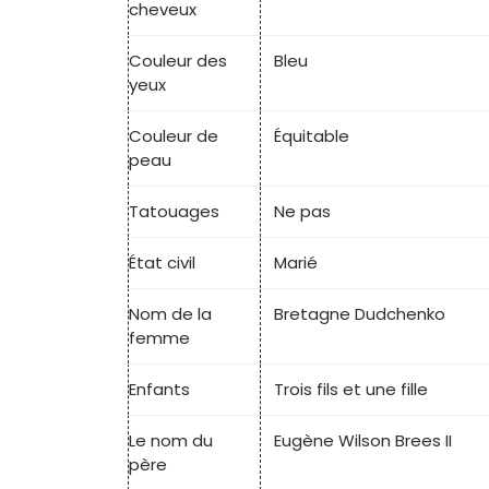
cheveux
Couleur des
Bleu
yeux
Couleur de
Équitable
peau
Tatouages
Ne pas
État civil
Marié
Nom de la
Bretagne Dudchenko
femme
Enfants
Trois fils et une fille
Le nom du
Eugène Wilson Brees II
père