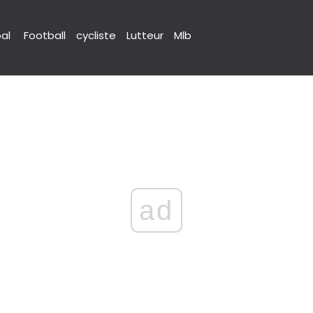
pal
Football
cycliste
Lutteur
Mlb
ad