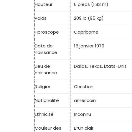
Hauteur
6 pieds (
1,83 m
)
Poids
209 lb (95 kg)
Horoscope
Capricorne
Date de
15 janvier 1979
naissance
Lieu de
Dallas, Texas, États-Unis
naissance
Religion
Christian
Nationalité
américain
Ethnicité
Inconnu
Couleur des
Brun clair