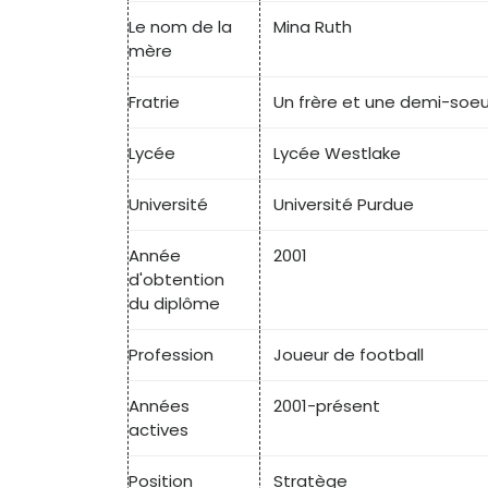
Le nom de la
Mina Ruth
mère
Fratrie
Un frère et une demi-soeu
Lycée
Lycée Westlake
Université
Université Purdue
Année
2001
d'obtention
du diplôme
Profession
Joueur de football
Années
2001-présent
actives
Position
Stratège