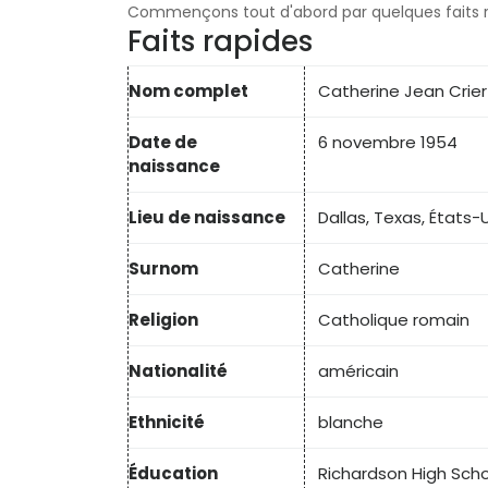
Commençons tout d'abord par quelques faits r
Faits rapides
Nom complet
Catherine Jean Crier
Date de
6 novembre 1954
naissance
Lieu de naissance
Dallas, Texas, États-
Surnom
Catherine
Religion
Catholique romain
Nationalité
américain
Ethnicité
blanche
Éducation
Richardson High Scho