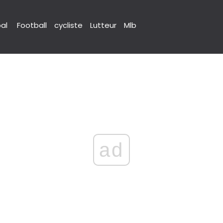
pal
Football
cycliste
Lutteur
Mlb
ad