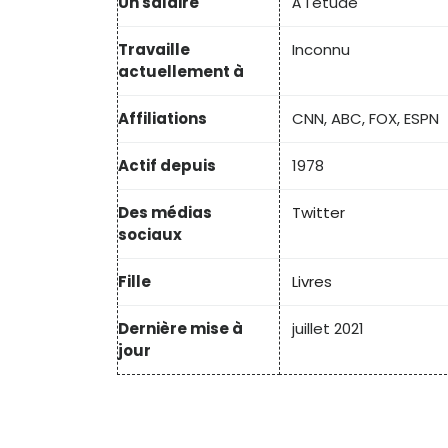
Un salaire
À l'étude
Travaille
Inconnu
actuellement à
Affiliations
CNN, ABC, FOX, ESPN
Actif depuis
1978
Des médias
Twitter
sociaux
Fille
Livres
Dernière mise à
juillet 2021
jour