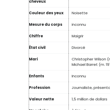
cheveux
Couleur des yeux
Noisette
Mesure du corps
inconnu
Chiffre
Maigrir
État civil
Divorcé
Mari
Christopher Wilson (
Michael Barret (m. 1
Enfants
Inconnu
Profession
Journaliste, présenta
Valeur nette
1,5 million de dollars