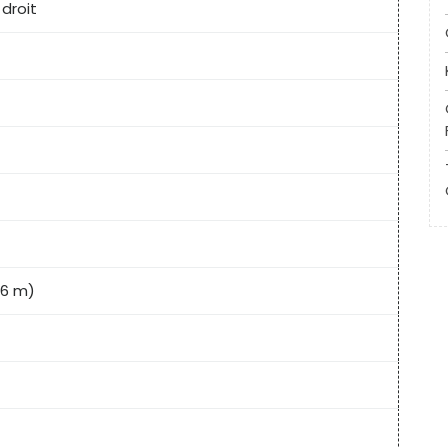
 droit
76 m)