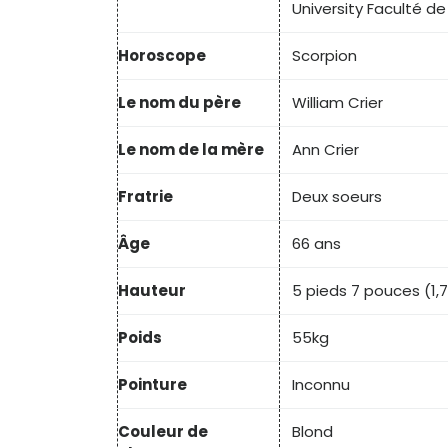
University Faculté de
Horoscope
Scorpion
Le nom du père
William Crier
Le nom de la mère
Ann Crier
Fratrie
Deux soeurs
Âge
66 ans
Hauteur
5 pieds 7 pouces (1,
Poids
55kg
Pointure
Inconnu
Couleur de
Blond