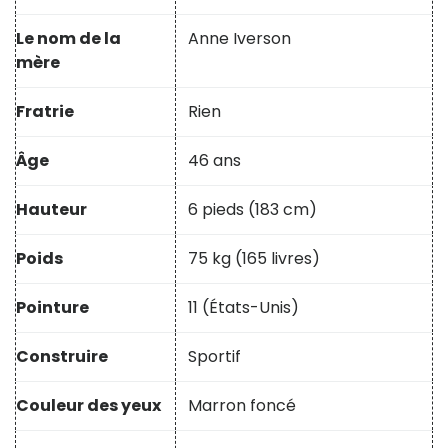
Le nom de la
Anne Iverson
mère
Fratrie
Rien
Âge
46 ans
Hauteur
6 pieds (183 cm)
Poids
75 kg (165 livres)
Pointure
11 (États-Unis)
Construire
Sportif
Couleur des yeux
Marron foncé