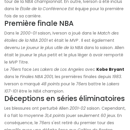
tour de la
NBA
championnat. En outre, Iverson a été inclus
dans le
Étoile de la Conférence Est
équipe pour la première
fois de sa carrière.
Première finale NBA
Dans le
2000-01
saison, Iverson a joué dans le
Match des
étoiles de la NBA 2001
et était le
MVP
. Il est également
devenu
Le joueur le plus utile de la NBA
dans la saison. Allen
était le joueur le plus petit et le plus léger à avoir remporté
le
MVP
Titre.
Le
76ers
face
Les Lakers de Los Angeles
avec
Kobe Bryant
dans le
Finales NBA 2001,
les premières finales depuis
1983.
Iverson a marqué
48
points
pour le
76ers
battre le
Lakers
107-101
être le
NBA
champion.
Déceptions en séries éliminatoires
Les blessures ont perturbé Allen
2001-02
saison. Cependant,
il a fait la moyenne
31,4 points
jouer seulement
60 jeux.
En
conséquence, le
76ers
s'est retiré du premier tour des