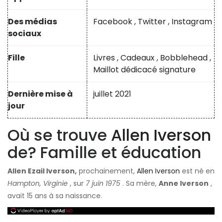
Des médias
Facebook
,
Twitter
,
Instagram
sociaux
Fille
Livres
,
Cadeaux
,
Bobblehead
,
Maillot dédicacé signature
Dernière mise à
juillet 2021
jour
Où se trouve
Allen Iverson
de? Famille et éducation
Allen Ezail Iverson,
prochainement,
Allen Iverson
est né en
Hampton, Virginie
, sur
7 juin 1975
. Sa mère,
Anne Iverson
,
avait 15 ans à sa naissance.