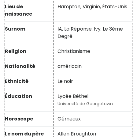
Lieu de
Hampton, Virginie, États-Unis
naissance
Surnom
IA, La Réponse, Ivy, Le 3ème
Degré
Religion
Christianisme
Nationalité
américain
Ethnicité
Le noir
Éducation
Lycée Béthel
Université de Georgetown
Horoscope
Gémeaux
Le nom du père
Allen Broughton