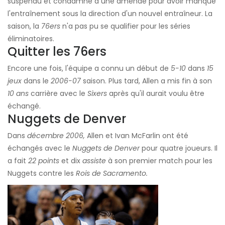
suspendu et condamné à une amende pour avoir manqué
l'entraînement sous la direction d'un nouvel entraîneur. La
saison, la
76ers
n'a pas pu se qualifier pour les séries
éliminatoires.
Quitter les 76ers
Encore une fois, l'équipe a connu un début de
5-10
dans
15
jeux
dans le
2006-07
saison. Plus tard, Allen a mis fin à son
10 ans
carrière avec le
Sixers
après qu'il aurait voulu être
échangé.
Nuggets de Denver
Dans
décembre 2006,
Allen et Ivan McFarlin ont été
échangés avec le
Nuggets de Denver
pour quatre joueurs. Il
a fait
22 points
et dix
assiste
à son premier match pour les
Nuggets contre les
Rois de Sacramento.