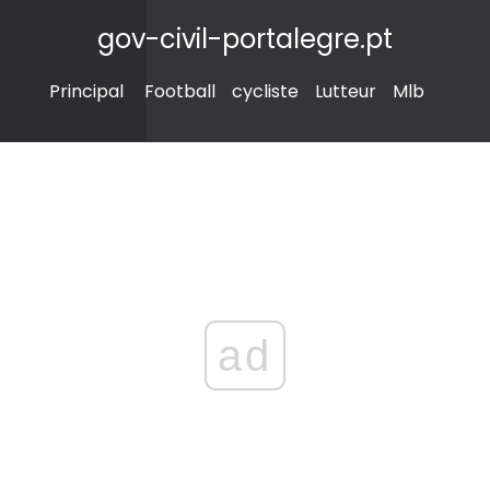
gov-civil-portalegre.pt
Principal
Football
cycliste
Lutteur
Mlb
ad