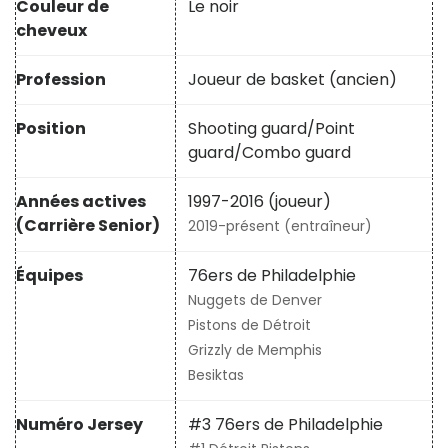
Couleur de
Le noir
cheveux
Profession
Joueur de basket (ancien)
Position
Shooting guard/Point
guard/Combo guard
Années actives
1997-2016 (joueur)
(Carrière Senior)
2019-présent (entraîneur)
Équipes
76ers de Philadelphie
Nuggets de Denver
Pistons de Détroit
Grizzly de Memphis
Besiktas
Numéro Jersey
#3 76ers de Philadelphie