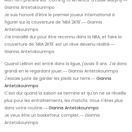
Mon film préféré est 'Coming to America' ​​d'Eddie Murphy.―
Giannis Antetokounmpo
Je suis honoré d'être le premier joueur international à
figurer sur la couverture de 'NBA 2K19'.― Giannis
Antetokounmpo
J'ai travaillé dur pour être reconnu dans la NBA, et faire la
couverture de 'NBA 2K19' est un rêve devenu réalité.―
Giannis Antetokounmpo
Quand LeBron est entré dans la ligue, j'avais 9 ans. J'ai donc
grandi en le regardant jouer.― Giannis Antetokounmpo
J'essaie juste de garder les pieds sur terre.―
Giannis
Antetokounmpo
C'est dur quand la saison se termine et qu'on ne se réveille
plus pour les entraînements, les matchs. Vous n'êtes plus
dans votre routine.―
Giannis Antetokounmpo
Je veux être un basketteur complet.― Giannis
Antetokounmpo