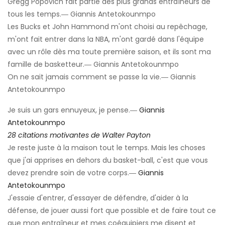
Gregg Popovich fait partie des plus grands entraîneurs de
tous les temps.― Giannis Antetokounmpo
Les Bucks et John Hammond m'ont choisi au repêchage,
m'ont fait entrer dans la NBA, m'ont gardé dans l'équipe
avec un rôle dès ma toute première saison, et ils sont ma
famille de basketteur.― Giannis Antetokounmpo
On ne sait jamais comment se passe la vie.― Giannis
Antetokounmpo
Je suis un gars ennuyeux, je pense.―
Giannis
Antetokounmpo
28 citations motivantes de Walter Payton
Je reste juste à la maison tout le temps. Mais les choses
que j'ai apprises en dehors du basket-ball, c'est que vous
devez prendre soin de votre corps.―
Giannis
Antetokounmpo
J'essaie d'entrer, d'essayer de défendre, d'aider à la
défense, de jouer aussi fort que possible et de faire tout ce
que mon entraîneur et mes coéquipiers me disent et