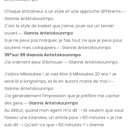
Chaque entraîneur a un style et une approche différents.―
Giannis Antetokounmpo
C'est le style de basket que j'aime, jouer sur un terrain
ouvert.―
Giannis Antetokounmpo
Si je ne peux pas marquer, je fais tout ce que je peux pour
soutenir mes coéquipiers.― Giannis Antetokounmpo
e
35
sur 99 Giannis Antetokounmpo
J'ai vraiment peur d'échouer.― Giannis Antetokounmpo
J'adore Milwaukee ! Je vais être à Milwaukee 20 ans ! Je
serai là si longtemps, et ils en auront marre de moi !―
Giannis Antetokounmpo
J'ai généralement l'impression que je préfère me cacher
des gens.―
Giannis Antetokounmpo
Au début, quand mon agent m'a dit : « Ils veulent que vous
fassiez une interview, un article pour « 60 minutes », je me
suis dit : « Qu'est-ce que « 60 minutes ? » Giannis