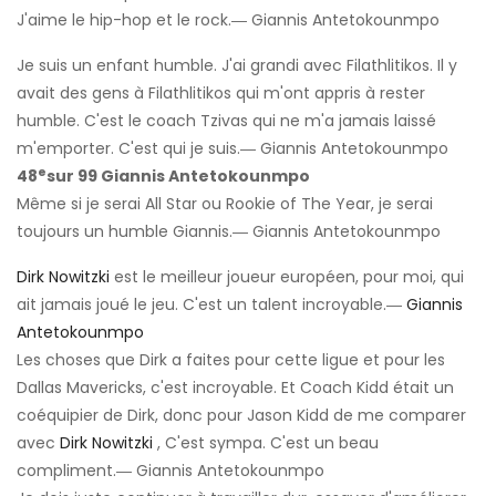
J'aime le hip-hop et le rock.― Giannis Antetokounmpo
Je suis un enfant humble. J'ai grandi avec Filathlitikos. Il y
avait des gens à Filathlitikos qui m'ont appris à rester
humble. C'est le coach Tzivas qui ne m'a jamais laissé
m'emporter. C'est qui je suis.― Giannis Antetokounmpo
e
48
sur 99 Giannis Antetokounmpo
Même si je serai All Star ou Rookie of The Year, je serai
toujours un humble Giannis.― Giannis Antetokounmpo
Dirk Nowitzki
est le meilleur joueur européen, pour moi, qui
ait jamais joué le jeu. C'est un talent incroyable.―
Giannis
Antetokounmpo
Les choses que Dirk a faites pour cette ligue et pour les
Dallas Mavericks, c'est incroyable. Et Coach Kidd était un
coéquipier de Dirk, donc pour Jason Kidd de me comparer
avec
Dirk Nowitzki
, C'est sympa. C'est un beau
compliment.― Giannis Antetokounmpo