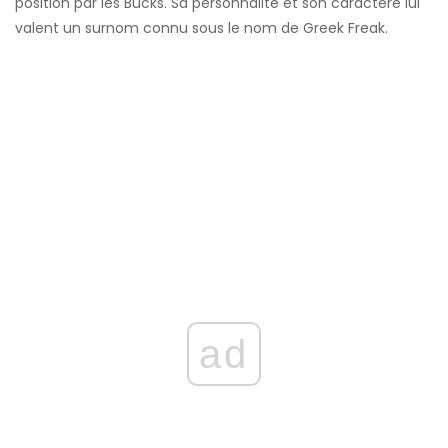
position par les Bucks. Sa personnalité et son caractère lui
valent un surnom connu sous le nom de Greek Freak.
ad