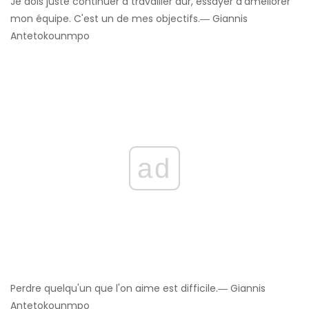
Je dois juste continuer à travailler dur, essayer d'améliorer
mon équipe. C'est un de mes objectifs.― Giannis
Antetokounmpo
ad
Perdre quelqu'un que l'on aime est difficile.― Giannis
Antetokounmpo