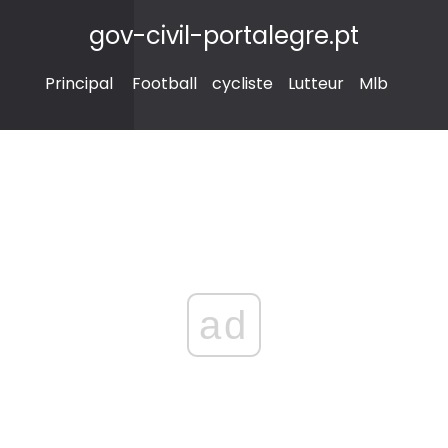
gov-civil-portalegre.pt
Principal
Football
cycliste
Lutteur
Mlb
ad