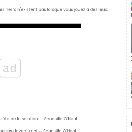
s nerfs n'existent pas lorsque vous jouez à des jeux.
ad
iète de la solution.― Shaquille O'Neal
 Shoguns devant moi.― Shaquille O'Neal