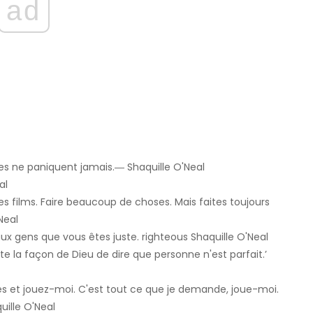
ad
pes ne paniquent jamais.― Shaquille O'Neal
al
 des films. Faire beaucoup de choses. Mais faites toujours
Neal
ux gens que vous êtes juste. righteous Shaquille O'Neal
uste la façon de Dieu de dire que personne n'est parfait.’
 et jouez-moi. C'est tout ce que je demande, joue-moi.
ille O'Neal