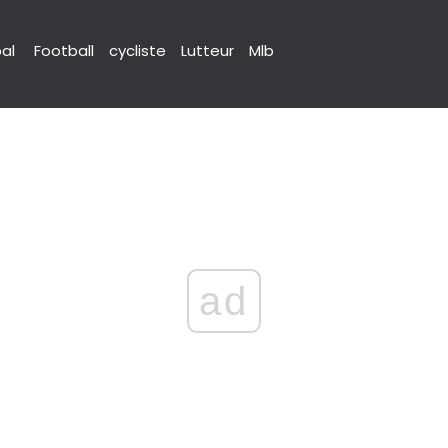
pal
Football
cycliste
Lutteur
Mlb
ad