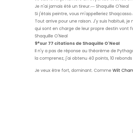
Je n'ai jamais été un tireur.― Shaquille O'Neal
Si j'étais peintre, vous m'appelleriez Shaqcasso
Tout arrive pour une raison. J'y suis habitué, je 
qui sont en charge de leur propre destin vont fai
Shaquille O'Neal
e
9
sur 77 citations de Shaquille O'Neal
Il n'y a pas de réponse au théorème de Pythago
la comprenez, j'ai obtenu 40 points, 10 rebonds 
Je veux être fort, dominant. Comme
Wilt Cham