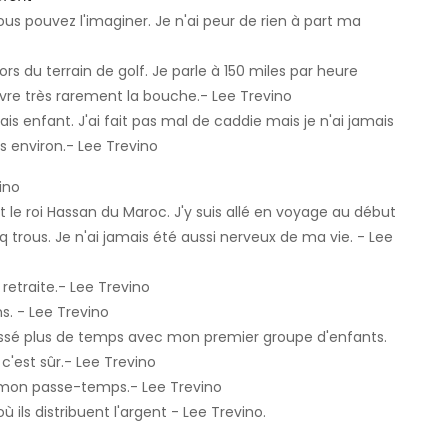
us pouvez l'imaginer. Je n'ai peur de rien à part ma
s du terrain de golf. Je parle à 150 miles par heure
ouvre très rarement la bouche.- Lee Trevino
is enfant. J'ai fait pas mal de caddie mais je n'ai jamais
 environ.- Lee Trevino
ino
ait le roi Hassan du Maroc. J'y suis allé en voyage au début
q trous. Je n'ai jamais été aussi nerveux de ma vie. - Lee
 retraite.- Lee Trevino
ns. - Lee Trevino
s passé plus de temps avec mon premier groupe d'enfants.
 c'est sûr.- Lee Trevino
t mon passe-temps.- Lee Trevino
ù ils distribuent l'argent - Lee Trevino.