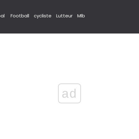
pal
Football
cycliste
Lutteur
Mlb
ad