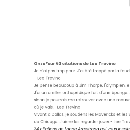
e
Onze
sur 63 citations de Lee Trevino
Je n'ai pas trop peur. J'ai été frappé par la fou
- Lee Trevino
Je pense beaucoup à Jim Thorpe, l'olympien, et 
J'ai un oreiller orthopédique fait d'une éponge. J
sinon je pourrais me retrouver avec une mauvai
où je vais.- Lee Trevino
Vivant à Dallas, je soutiens les Mavericks et les 
de Chicago. J'aime les regarder jouer.- Lee Tre
34 citations de Lance Armstrong qui vous inspir