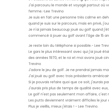
J'ai parcouru le monde et voyagé partout où vo
femme.-Lee Trevino
Je suis en fait une personne très calme en dehor
quand je suis sur le parcours, mais en privé, j'
Je n'ai jamais beaucoup joué au golf quand j'éta
commencé à jouer au golf avant l'âge de 15 ans
Je reste loin du téléphone si possible.- Lee Trev
Le gars le plus intéressant avec qui j'ai joué ét
des années 1970, et le roi et moi avons joué cin
Trevino
J'adore le jeu de golf. Je ne prendrai jamais ma
J'ai joué au golf avec trois présidents américai
Si je pouvais refaire quoi que ce soit, j'aurai
J'aurais pris plus de temps de qualité avec eux,
Le golf n'est pas seulement mon affaire, c'es
Les putts deviennent vraiment difficiles le jour o
Plus je vieillis, mieux j'étais ! - Lee Trevino.