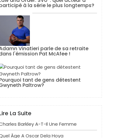
Law and Order: SVU ’: quel acteur a
participé à la série le plus longtemps?
Adamn Vinatieri parle de sa retraite
dans l'émission Pat McAfee !
Pourquoi tant de gens détestent
Gwyneth Paltrow?
Lire La Suite
Charles Barkley A-T-Il Une Femme
Quel Âge A Oscar Dela Hoya