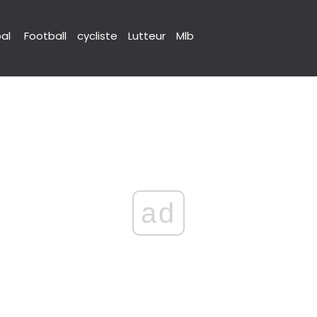
pal
Football
cycliste
Lutteur
Mlb
ad