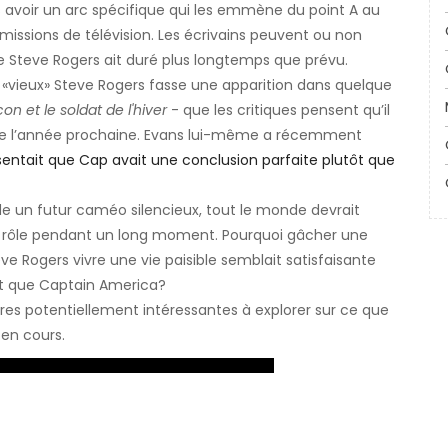
avoir un arc spécifique qui les emmène du point A au
missions de télévision. Les écrivains peuvent ou non
 de Steve Rogers ait duré plus longtemps que prévu.
e «vieux» Steve Rogers fasse une apparition dans quelque
on et le soldat de l'hiver
- que les critiques pensent qu’il
érie l’année prochaine. Evans lui-même a récemment
sentait que Cap avait une conclusion parfaite plutôt que
de un futur caméo silencieux, tout le monde devrait
ec le rôle pendant un long moment. Pourquoi gâcher une
eve Rogers vivre une vie paisible semblait satisfaisante
ant que Captain America?
ires potentiellement intéressantes à explorer sur ce que
 en cours.