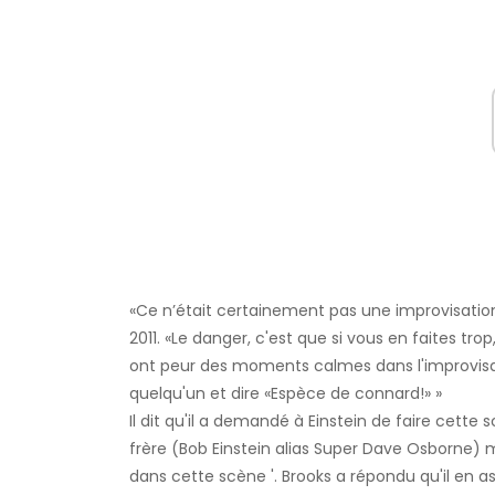
«Ce n’était certainement pas une improvisation.
2011. «Le danger, c'est que si vous en faites trop
ont peur des moments calmes dans l'improvisat
quelqu'un et dire «Espèce de connard!» »
Il dit qu'il a demandé à Einstein de faire cette
frère (Bob Einstein alias Super Dave Osborne) m'a
dans cette scène '. Brooks a répondu qu'il en a