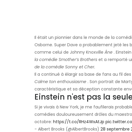
Il était un pionnier dans le monde de la comé
Osborne. Super Dave a probablement jeté les 
comme celui de Johnny Knoxville
Âne
. Einstei
la comédie Smother’s Brothers
et a remporté u
de la comédie Sonny et Cher.
Il a continué à élargir sa base de fans au fil de
Calme ton enthousiasme
. Son portrait de Mart
caractéristique et sa déception constante enver
Einstein n'est pas la seu
Si je vivais à New York, je me faufilerais proba
comédies douloureusement drôles du maestro de
octobre:
https://t.co/RHz4WxAtJp
pic.twitter
- Albert Brooks (@AlbertBrooks)
28 septembre 