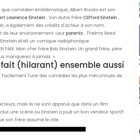
ant que comédien emblématique, Albert Brooks est son
ert Lawrence Einstein
. Son autre frère
Clifford Einstein
,
ier, a également des crédits d'acteur à son nom.
uit de leur environnement. Leur
parents
, Thelma Reed
 Einstein était un comique radiophonique.
EN PAIX. Mon cher frère Bob Einstein. Un grand frère, père
us manquerez à jamais. »
nt fait (hilarant) ensemble aussi
nt Facilement l'une des comédies les plus méconnues de
acteurs, mais ils ne sont apparus que dans un film
clus une scène où Einstein a joué un bon vendeur sportif.
que son frère assume le rôle.