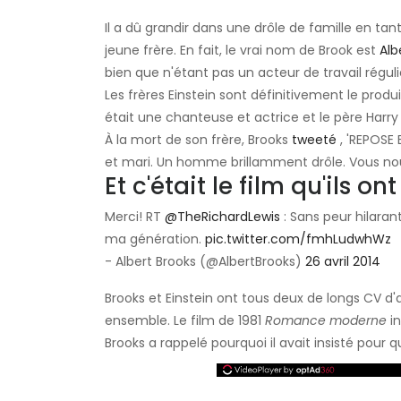
Il a dû grandir dans une drôle de famille en t
jeune frère. En fait, le vrai nom de Brook est
Alb
bien que n'étant pas un acteur de travail régul
Les frères Einstein sont définitivement le prod
était une chanteuse et actrice et le père Harry
À la mort de son frère, Brooks
tweeté
, 'REPOSE 
et mari. Un homme brillamment drôle. Vous no
Et c'était le film qu'ils o
Merci! RT
@TheRichardLewis
: Sans peur hilara
ma génération.
pic.twitter.com/fmhLudwhWz
- Albert Brooks (@AlbertBrooks)
26 avril 2014
Brooks et Einstein ont tous deux de longs CV d'
ensemble. Le film de 1981
Romance moderne
in
Brooks a rappelé pourquoi il avait insisté pour 