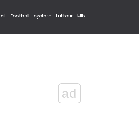
pal
Football
cycliste
Lutteur
Mlb
ad