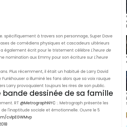
die. spécifiquement à travers son personnage, Super Dave
bases de comédiens physiques et cascadeurs ultérieurs
n a également écrit pour le tristement célèbre
L'heure de
ne nomination aux Emmy pour son écriture sur
L'heure
s ans. Plus récemment, il était un habitué de Larry David
y Funkhouser a illuminé les fans alors que sa voix rauque
s Larry provoquaient toujours les rires de son public.
le bande dessinée de sa famille
blement. RT
@MetrographNYC
:. Metrograph présente les
 l'inaptitude sociale et émotionnelle. Ouvre le 5
.com/cvlpEGWMvp
2018