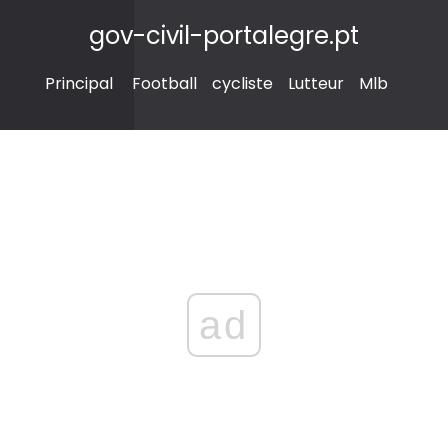
gov-civil-portalegre.pt
Principal
Football
cycliste
Lutteur
Mlb
ad