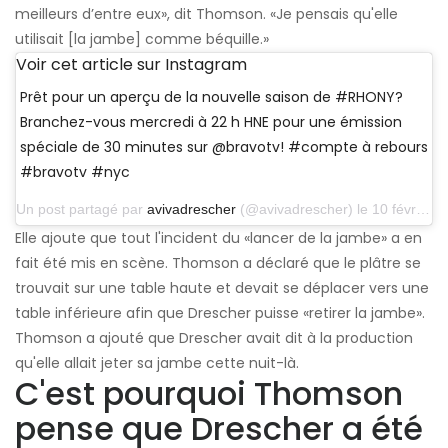
meilleurs d’entre eux», dit Thomson. «Je pensais qu'elle
utilisait [la jambe] comme béquille.»
Voir cet article sur Instagram
Prêt pour un aperçu de la nouvelle saison de #RHONY?
Branchez-vous mercredi à 22 h HNE pour une émission
spéciale de 30 minutes sur @bravotv! #compte à rebours
#bravotv #nyc
Un post partagé par
avivadrescher
(@avivadrescher) le 10 février 2014 à 4h09 PST
Elle ajoute que tout l'incident du «lancer de la jambe» a en
fait été mis en scène. Thomson a déclaré que le plâtre se
trouvait sur une table haute et devait se déplacer vers une
table inférieure afin que Drescher puisse «retirer la jambe».
Thomson a ajouté que Drescher avait dit à la production
qu'elle allait jeter sa jambe cette nuit-là.
C'est pourquoi Thomson
pense que Drescher a été