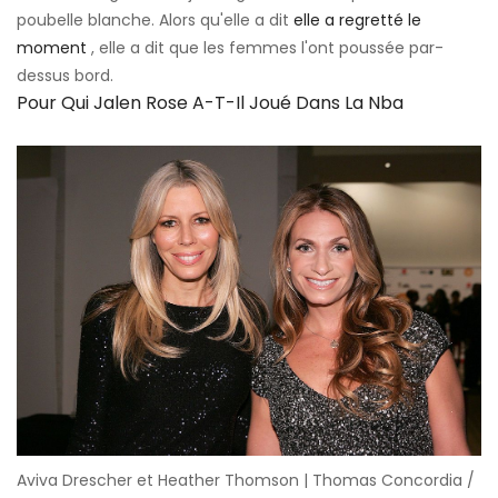
poubelle blanche. Alors qu'elle a dit
elle a regretté le
moment
, elle a dit que les femmes l'ont poussée par-
dessus bord.
Pour Qui Jalen Rose A-T-Il Joué Dans La Nba
Aviva Drescher et Heather Thomson | Thomas Concordia /