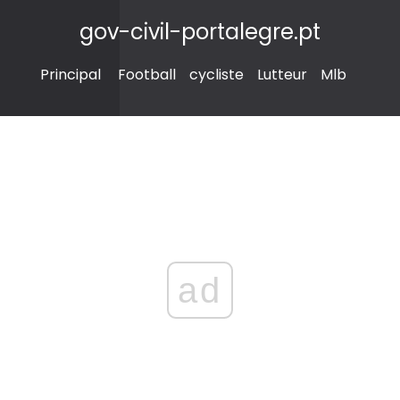
gov-civil-portalegre.pt
Principal
Football
cycliste
Lutteur
Mlb
ad