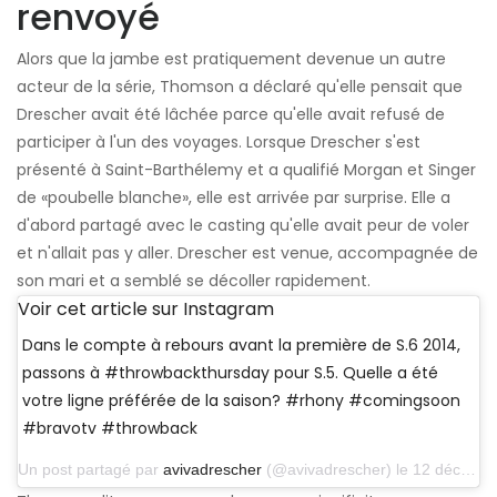
renvoyé
Alors que la jambe est pratiquement devenue un autre
acteur de la série, Thomson a déclaré qu'elle pensait que
Drescher avait été lâchée parce qu'elle avait refusé de
participer à l'un des voyages. Lorsque Drescher s'est
présenté à Saint-Barthélemy et a qualifié Morgan et Singer
de «poubelle blanche», elle est arrivée par surprise. Elle a
d'abord partagé avec le casting qu'elle avait peur de voler
et n'allait pas y aller. Drescher est venue, accompagnée de
son mari et a semblé se décoller rapidement.
Voir cet article sur Instagram
Dans le compte à rebours avant la première de S.6 2014,
passons à #throwbackthursday pour S.5. Quelle a été
votre ligne préférée de la saison? #rhony #comingsoon
#bravotv #throwback
Un post partagé par
avivadrescher
(@avivadrescher) le 12 décembre 2013 à 14h12 PST