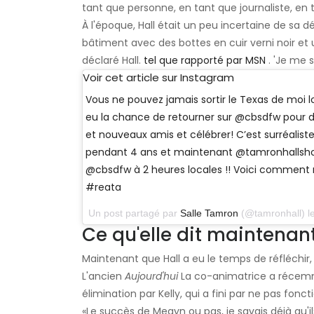
tant que personne, en tant que journaliste, e
À l'époque, Hall était un peu incertaine de sa déc
bâtiment avec des bottes en cuir verni noir et un
déclaré Hall.
tel que rapporté par MSN
. 'Je me 
Voir cet article sur Instagram
Vous ne pouvez jamais sortir le Texas de moi lol
eu la chance de retourner sur @cbsdfw pour di
et nouveaux amis et célébrer! C’est surréaliste, j
pendant 4 ans et maintenant @tamronhallshow
@cbsdfw à 2 heures locales !! Voici comment n
#reata
Un post partagé par
Salle Tamron
(@tamronhall) l
Ce qu'elle dit maintenan
Maintenant que Hall a eu le temps de réfléchir, 
L'ancien
Aujourd'hui
La co-animatrice a récem
élimination par Kelly, qui a fini par ne pas fonc
«Le succès de Megyn ou pas, je savais déjà qu'il