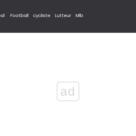
pal
Football
cycliste
Lutteur
Mlb
ad