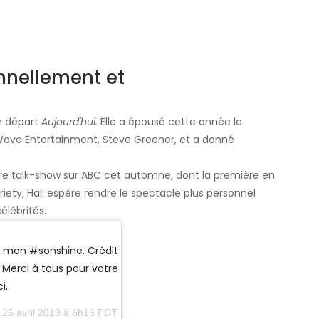
nnellement et
on départ
Aujourd'hui.
Elle a épousé cette année le
Wave Entertainment, Steve Greener, et a donné
.
e talk-show sur ABC cet automne, dont la première en
ety, Hall espère rendre le spectacle plus personnel
élébrités.
r mon #sonshine. Crédit
. Merci à tous pour votre
i.
 25 avril 2019 à 6h16 PDT