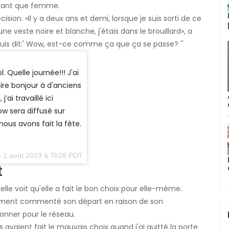
n tant que femme.
ision. «Il y a deux ans et demi, lorsque je suis sorti de ce
e veste noire et blanche, j'étais dans le brouillard», a
suis dit:' Wow, est-ce comme ça que ça se passe? ''
. Quelle journée!!! J'ai
re bonjour à d'anciens
’ai travaillé ici
 sera diffusé sur
ous avons fait la fête.
e 1 août 2019 à 7h28 PDT
t
elle voit qu'elle a fait le bon choix pour elle-même.
ment commenté son départ en raison de son
tionner pour le réseau.
s avaient fait le mauvais choix quand j'ai quitté la porte