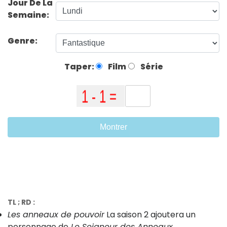
Jour De La
Semaine:
Genre:
Taper:
Film
Série
Montrer
TL ; RD :
Les anneaux de pouvoir
La saison 2 ajoutera un
personnage de
Le Seigneur des Anneaux.