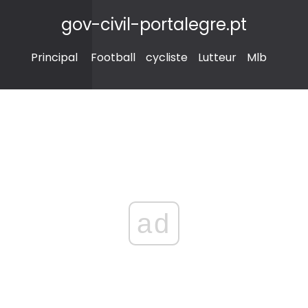
gov-civil-portalegre.pt
Principal
Football
cycliste
Lutteur
Mlb
ad