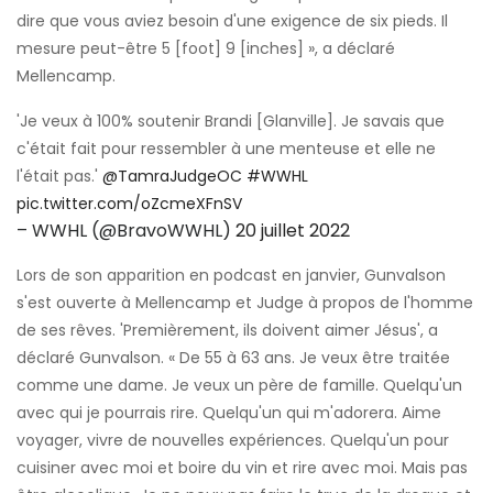
dire que vous aviez besoin d'une exigence de six pieds. Il
mesure peut-être 5 [foot] 9 [inches] », a déclaré
Mellencamp.
'Je veux à 100% soutenir Brandi [Glanville]. Je savais que
c'était fait pour ressembler à une menteuse et elle ne
l'était pas.'
@TamraJudgeOC
#WWHL
pic.twitter.com/oZcmeXFnSV
– WWHL (@BravoWWHL)
20 juillet 2022
Lors de son apparition en podcast en janvier, Gunvalson
s'est ouverte à Mellencamp et Judge à propos de l'homme
de ses rêves. 'Premièrement, ils doivent aimer Jésus', a
déclaré Gunvalson. « De 55 à 63 ans. Je veux être traitée
comme une dame. Je veux un père de famille. Quelqu'un
avec qui je pourrais rire. Quelqu'un qui m'adorera. Aime
voyager, vivre de nouvelles expériences. Quelqu'un pour
cuisiner avec moi et boire du vin et rire avec moi. Mais pas