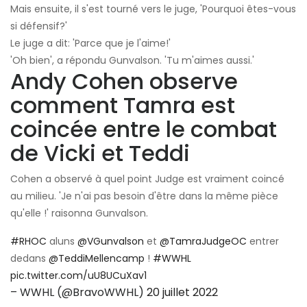
Mais ensuite, il s'est tourné vers le juge, 'Pourquoi êtes-vous
si défensif?'
Le juge a dit: 'Parce que je l'aime!'
'Oh bien', a répondu Gunvalson. 'Tu m'aimes aussi.'
Andy Cohen observe
comment Tamra est
coincée entre le combat
de Vicki et Teddi
Cohen a observé à quel point Judge est vraiment coincé
au milieu. 'Je n'ai pas besoin d'être dans la même pièce
qu'elle !' raisonna Gunvalson.
#RHOC
aluns
@VGunvalson
et
@TamraJudgeOC
entrer
dedans
@TeddiMellencamp
!
#WWHL
pic.twitter.com/uU8UCuXav1
– WWHL (@BravoWWHL)
20 juillet 2022