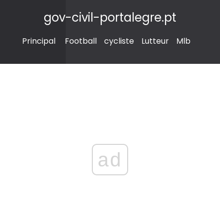
gov-civil-portalegre.pt
Principal
Football
cycliste
Lutteur
Mlb
ad