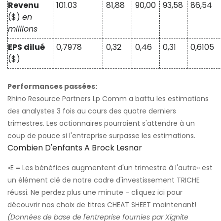
Revenu
101.03
81,88
90,00
93,58
86,54
($)
en
millions
EPS dilué
0,7978
0,32
0,46
0,31
0,6105
($)
Performances passées:
Rhino Resource Partners Lp Comm a battu les estimations
des analystes 3 fois au cours des quatre derniers
trimestres. Les actionnaires pourraient s'attendre à un
coup de pouce si l'entreprise surpasse les estimations.
Combien D'enfants A Brock Lesnar
«E = Les bénéfices augmentent d'un trimestre à l'autre» est
un élément clé de notre cadre d'investissement TRICHE
réussi. Ne perdez plus une minute - cliquez ici pour
découvrir nos choix de titres CHEAT SHEET maintenant!
(Données de base de l'entreprise fournies par Xignite