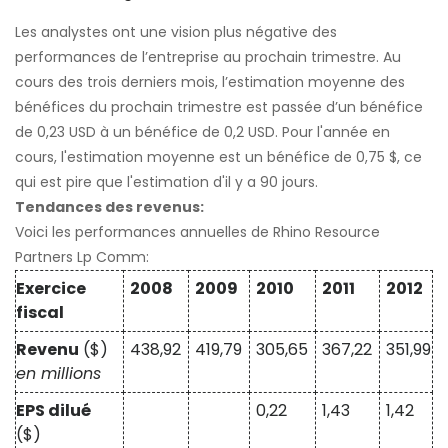
Les analystes ont une vision plus négative des
performances de l’entreprise au prochain trimestre. Au
cours des trois derniers mois, l’estimation moyenne des
bénéfices du prochain trimestre est passée d’un bénéfice
de 0,23 USD à un bénéfice de 0,2 USD. Pour l'année en
cours, l'estimation moyenne est un bénéfice de 0,75 $, ce
qui est pire que l'estimation d'il y a 90 jours.
Tendances des revenus:
Voici les performances annuelles de Rhino Resource
Partners Lp Comm:
Exercice
2008
2009
2010
2011
2012
fiscal
Revenu
($)
438,92
419,79
305,65
367,22
351,99
en millions
EPS dilué
0,22
1,43
1,42
($)