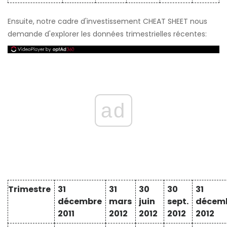
Ensuite, notre cadre d'investissement CHEAT SHEET nous
demande d'explorer les données trimestrielles récentes:
ad
Trimestre
31
31
30
30
31
décembre
mars
juin
sept.
décem
2011
2012
2012
2012
2012