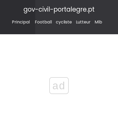
gov-civil-portalegre.pt
Principal
Football
cycliste
Lutteur
Mlb
ad