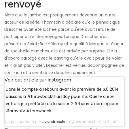
renvoyé
Alors que la jambe est pratiquement devenue un autre
acteur de la série, Thomson a déclaré qu'elle pensait que
Drescher avait été lâchée parce qu'elle avait refusé de
participer à l'un des voyages. Lorsque Drescher s'est
présenté à Saint-Barthélemy et a qualifié Morgan et Singer
de «poubelle blanche», elle est arrivée par surprise. Elle a
d'abord partagé avec le casting qu'elle avait peur de voler
et n'allait pas y aller. Drescher est venue, accompagnée de
son mari et a semblé se décoller rapidement.
Voir cet article sur Instagram
Dans le compte à rebours avant la première de S.6 2014,
passons à #throwbackthursday pour S.5. Quelle a été
votre ligne préférée de la saison? #rhony #comingsoon
#bravotv #throwback
Un post partagé par
avivadrescher
(@avivadrescher) le 12 décembre 2013 à 14h12 PST