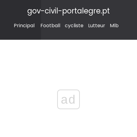
gov-civil-portalegre.pt
Principal
Football
cycliste
Lutteur
Mlb
ad