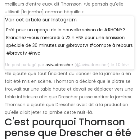
meilleurs d’entre eux», dit Thomson. «Je pensais qu'elle
utilisait [la jambe] comme béquille.»
Voir cet article sur Instagram
Prêt pour un aperçu de la nouvelle saison de #RHONY?
Branchez-vous mercredi à 22 h HNE pour une émission
spéciale de 30 minutes sur @bravotv! #compte à rebours
#bravotv #nyc
Un post partagé par
avivadrescher
(@avivadrescher) le 10 février 2014 à 4h09 PST
Elle ajoute que tout l'incident du «lancer de la jambe» a en
fait été mis en scène. Thomson a déclaré que le plâtre se
trouvait sur une table haute et devait se déplacer vers une
table inférieure afin que Drescher puisse «retirer la jambe».
Thomson a ajouté que Drescher avait dit à la production
qu'elle allait jeter sa jambe cette nuit-là.
C'est pourquoi Thomson
pense que Drescher a été