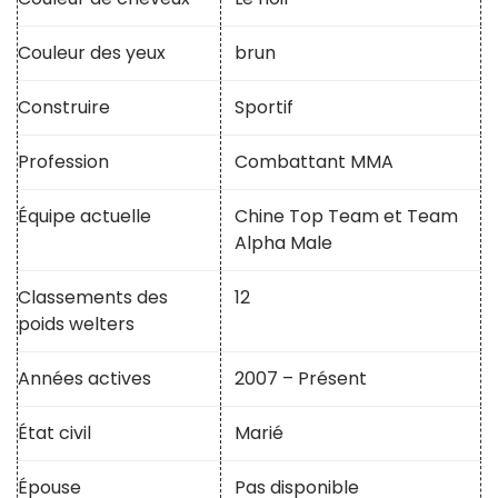
Couleur des yeux
brun
Construire
Sportif
Profession
Combattant MMA
Équipe actuelle
Chine Top Team et Team
Alpha Male
Classements des
12
poids welters
Années actives
2007 – Présent
État civil
Marié
Épouse
Pas disponible