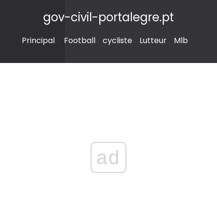
gov-civil-portalegre.pt
Principal
Football
cycliste
Lutteur
Mlb
ad