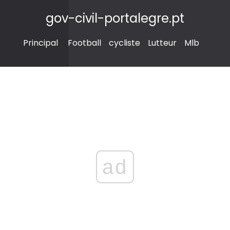
gov-civil-portalegre.pt
Principal
Football
cycliste
Lutteur
Mlb
ad