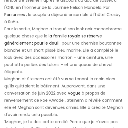
rencontré Steinem après le discours du duc de Sussex à
l'ONU en l'honneur de la Journée Nelson Mandela. Par
Personnes
, le couple a déjeuné ensemble à l'hôtel Crosby
à SoHo.
Pour la sortie, Meghan a troqué son look noir monochrome,
quelque chose que le
la famille royale se réserve
généralement pour le deuil
, pour une chemise boutonnée
blanche et un short plissé bleu marine. Elle a complété le
look avec des accessoires marron – une ceinture, une
pochette perlée, des talons – et une queue de cheval
élégante.
Meghan et Steinem ont été vus se tenant la main alors
qu'ils quittaient le bâtiment. Auparavant, dans une
conversation de juin 2022 avec
Vogue
à propos de
renversement de Roe v.Wade , Steinem a révélé comment
elle et Meghan sont devenues amies. Elle a crédité Meghan
d'avoir rendu cela possible.
'Meghan, je te dois cette amitié. Parce que je n'avais pas