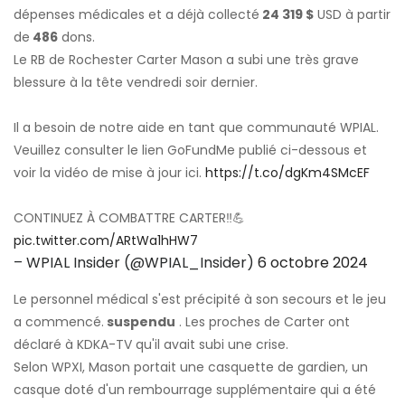
dépenses médicales et a déjà collecté
24 319 $
USD à partir
de
486
dons.
Le RB de Rochester Carter Mason a subi une très grave
blessure à la tête vendredi soir dernier.
Il a besoin de notre aide en tant que communauté WPIAL.
Veuillez consulter le lien GoFundMe publié ci-dessous et
voir la vidéo de mise à jour ici.
https://t.co/dgKm4SMcEF
CONTINUEZ À COMBATTRE CARTER‼️💪
pic.twitter.com/ARtWa1hHW7
– WPIAL Insider (@WPIAL_Insider)
6 octobre 2024
Le personnel médical s'est précipité à son secours et le jeu
a commencé.
suspendu
. Les proches de Carter ont
déclaré à KDKA-TV qu'il avait subi une crise.
Selon WPXI, Mason portait une casquette de gardien, un
casque doté d'un rembourrage supplémentaire qui a été