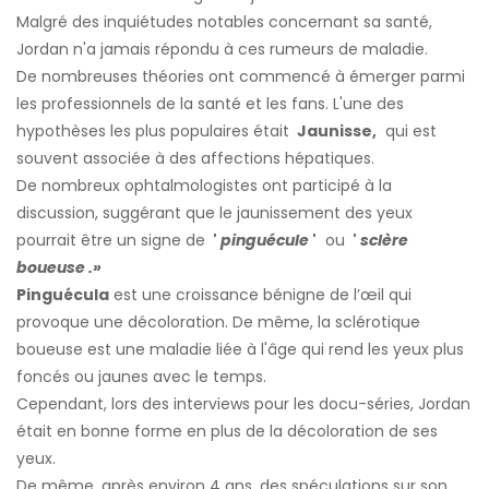
Malgré des inquiétudes notables concernant sa santé,
Jordan n'a jamais répondu à ces rumeurs de maladie.
De nombreuses théories ont commencé à émerger parmi
les professionnels de la santé et les fans.
L'une des
hypothèses les plus populaires était
Jaunisse,
qui est
souvent associée à des affections hépatiques.
De nombreux ophtalmologistes ont participé à la
discussion, suggérant que
le jaunissement des yeux
pourrait être un signe de
'
pinguécule
'
ou
'
sclère
boueuse
.»
Pinguécula
est une croissance bénigne de l’œil qui
provoque une décoloration. De même, la sclérotique
boueuse est une maladie liée à l'âge qui rend les yeux plus
foncés ou jaunes avec le temps.
Cependant, lors des interviews pour les docu-séries, Jordan
était en bonne forme en plus de la décoloration de ses
yeux.
De même, après environ 4 ans, des spéculations sur son