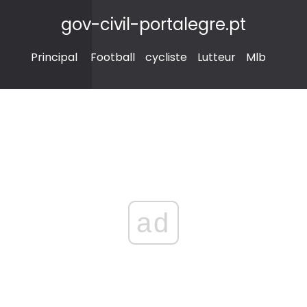
gov-civil-portalegre.pt
Principal
Football
cycliste
Lutteur
Mlb
ad