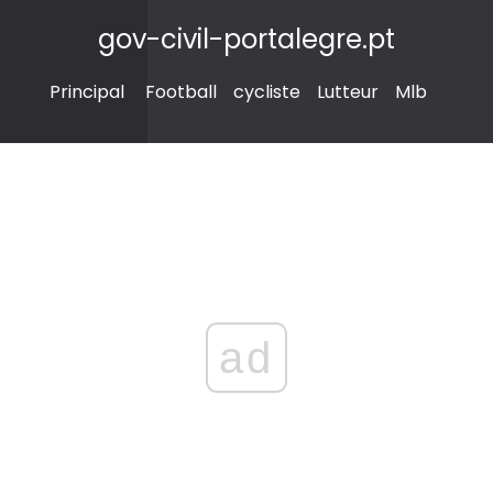
gov-civil-portalegre.pt
Principal
Football
cycliste
Lutteur
Mlb
ad