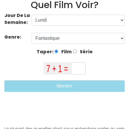
Quel Film Voir?
Jour De La
Semaine:
Genre:
Taper:
Film
Série
Montrer
La plupart des querelles dont nous entendons parler au sein