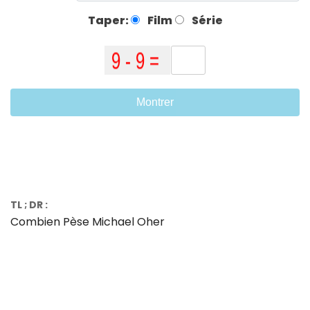
Taper:
Film
Série
Montrer
TL ; DR :
Combien Pèse Michael Oher