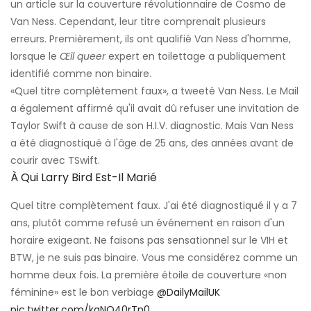
un article sur la couverture révolutionnaire de Cosmo de
Van Ness. Cependant, leur titre comprenait plusieurs
erreurs. Premièrement, ils ont qualifié Van Ness d'homme,
lorsque le
Œil queer
expert en toilettage a publiquement
identifié comme non binaire.
«Quel titre complètement faux», a tweeté Van Ness. Le Mail
a également affirmé qu'il avait dû refuser une invitation de
Taylor Swift à cause de son H.I.V. diagnostic. Mais Van Ness
a été diagnostiqué à l'âge de 25 ans, des années avant de
courir avec TSwift.
À Qui Larry Bird Est-Il Marié
Quel titre complètement faux. J'ai été diagnostiqué il y a 7
ans, plutôt comme refusé un événement en raison d'un
horaire exigeant. Ne faisons pas sensationnel sur le VIH et
BTW, je ne suis pas binaire. Vous me considérez comme un
homme deux fois. La première étoile de couverture «non
féminine» est le bon verbiage
@DailyMailUK
pic.twitter.com/kqNO40rTn0