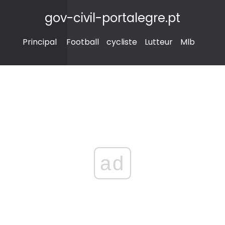
gov-civil-portalegre.pt
Principal
Football
cycliste
Lutteur
Mlb
ad