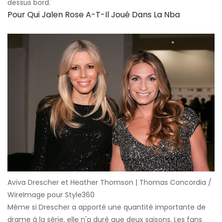
dessus bord.
Pour Qui Jalen Rose A-T-Il Joué Dans La Nba
Aviva Drescher et Heather Thomson | Thomas Concordia /
WireImage pour Style360
Même si Drescher a apporté une quantité importante de
drame à la série, elle n'a duré que deux saisons. Les fans