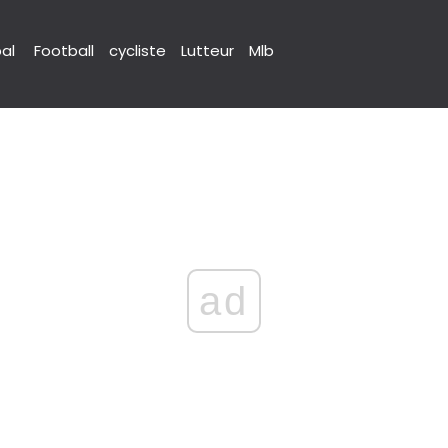
pal
Football
cycliste
Lutteur
Mlb
ad