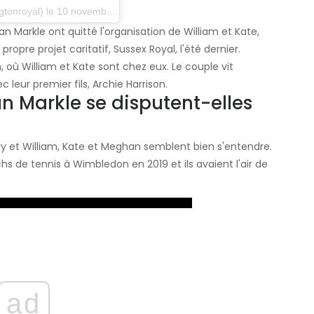
al) le 10 novembre 2019 à 5 h 45 PST
n Markle ont quitté l'organisation de William et Kate,
propre projet caritatif, Sussex Royal, l'été dernier.
, où William et Kate sont chez eux. Le couple vit
eur premier fils, Archie Harrison.
n Markle se disputent-elles
ry et William, Kate et Meghan semblent bien s'entendre.
s de tennis à Wimbledon en 2019 et ils avaient l'air de
ad