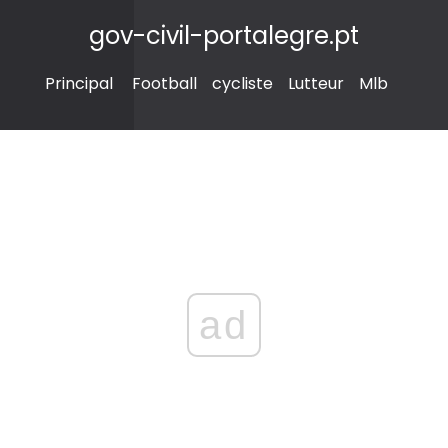
gov-civil-portalegre.pt
Principal
Football
cycliste
Lutteur
Mlb
ad