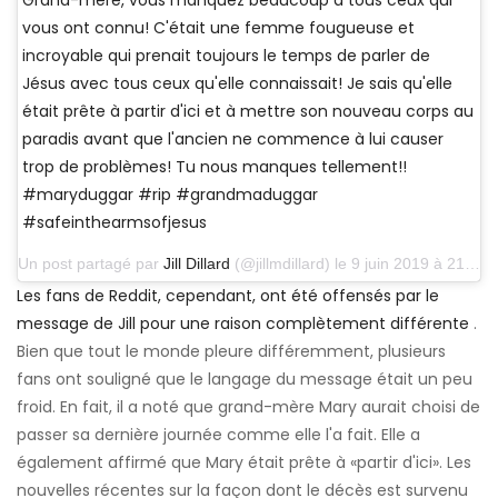
Grand-mère, vous manquez beaucoup à tous ceux qui
vous ont connu! C'était une femme fougueuse et
incroyable qui prenait toujours le temps de parler de
Jésus avec tous ceux qu'elle connaissait! Je sais qu'elle
était prête à partir d'ici et à mettre son nouveau corps au
paradis avant que l'ancien ne commence à lui causer
trop de problèmes! Tu nous manques tellement!!
#maryduggar #rip #grandmaduggar
#safeinthearmsofjesus
Un post partagé par
Jill Dillard
(@jillmdillard) le 9 juin 2019 à 21h04 PDT
Les fans de Reddit, cependant, ont été offensés par le
message de Jill pour une raison complètement différente
.
Bien que tout le monde pleure différemment, plusieurs
fans ont souligné que le langage du message était un peu
froid. En fait, il a noté que grand-mère Mary aurait choisi de
passer sa dernière journée comme elle l'a fait. Elle a
également affirmé que Mary était prête à «partir d'ici». Les
nouvelles récentes sur la façon dont le décès est survenu