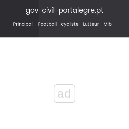
gov-civil-portalegre.pt
Principal
Football
cycliste
Lutteur
Mlb
ad