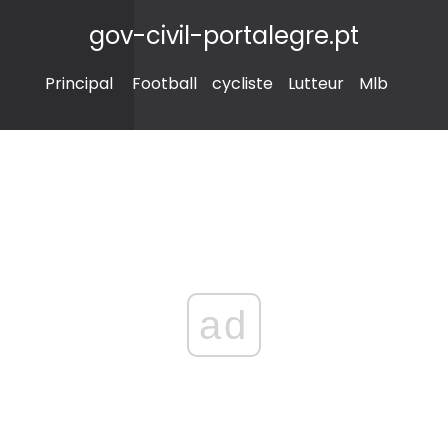
gov-civil-portalegre.pt
Principal
Football
cycliste
Lutteur
Mlb
ad