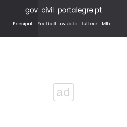
gov-civil-portalegre.pt
Principal
Football
cycliste
Lutteur
Mlb
ad