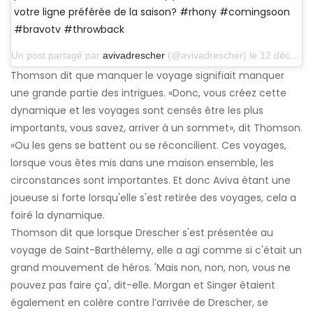
votre ligne préférée de la saison? #rhony #comingsoon
#bravotv #throwback
Un post partagé par
avivadrescher
(@avivadrescher) le 12 décembre 2013 à 14h12 PST
Thomson dit que manquer le voyage signifiait manquer
une grande partie des intrigues. «Donc, vous créez cette
dynamique et les voyages sont censés être les plus
importants, vous savez, arriver à un sommet», dit Thomson.
«Ou les gens se battent ou se réconcilient. Ces voyages,
lorsque vous êtes mis dans une maison ensemble, les
circonstances sont importantes. Et donc Aviva étant une
joueuse si forte lorsqu'elle s'est retirée des voyages, cela a
foiré la dynamique.
Thomson dit que lorsque Drescher s'est présentée au
voyage de Saint-Barthélemy, elle a agi comme si c'était un
grand mouvement de héros. 'Mais non, non, non, vous ne
pouvez pas faire ça', dit-elle. Morgan et Singer étaient
également en colère contre l’arrivée de Drescher, se