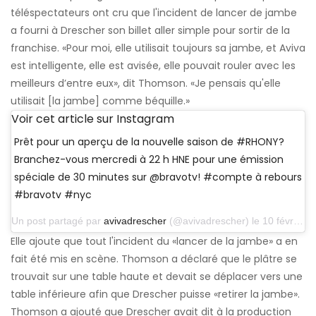
téléspectateurs ont cru que l'incident de lancer de jambe
a fourni à Drescher son billet aller simple pour sortir de la
franchise. «Pour moi, elle utilisait toujours sa jambe, et Aviva
est intelligente, elle est avisée, elle pouvait rouler avec les
meilleurs d’entre eux», dit Thomson. «Je pensais qu'elle
utilisait [la jambe] comme béquille.»
Voir cet article sur Instagram
Prêt pour un aperçu de la nouvelle saison de #RHONY?
Branchez-vous mercredi à 22 h HNE pour une émission
spéciale de 30 minutes sur @bravotv! #compte à rebours
#bravotv #nyc
Un post partagé par
avivadrescher
(@avivadrescher) le 10 février 2014 à 4h09 PST
Elle ajoute que tout l'incident du «lancer de la jambe» a en
fait été mis en scène. Thomson a déclaré que le plâtre se
trouvait sur une table haute et devait se déplacer vers une
table inférieure afin que Drescher puisse «retirer la jambe».
Thomson a ajouté que Drescher avait dit à la production