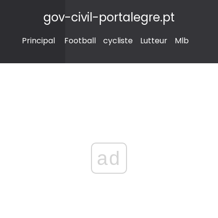
gov-civil-portalegre.pt
Principal
Football
cycliste
Lutteur
Mlb
ad