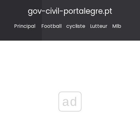
gov-civil-portalegre.pt
Principal
Football
cycliste
Lutteur
Mlb
ad