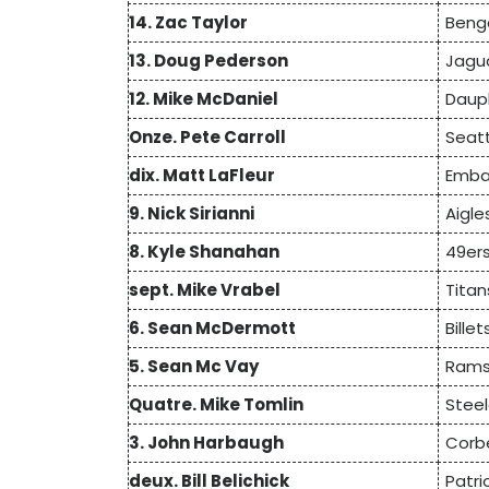
14. Zac Taylor
Benga
13. Doug Pederson
Jagua
12. Mike McDaniel
Daup
Onze. Pete Carroll
Seat
dix. Matt LaFleur
Emba
9. Nick Sirianni
Aigle
8. Kyle Shanahan
49ers
sept. Mike Vrabel
Tita
6. Sean McDermott
Bille
5. Sean Mc Vay
Rams
Quatre. Mike Tomlin
Steel
3. John Harbaugh
Corb
deux. Bill Belichick
Patri