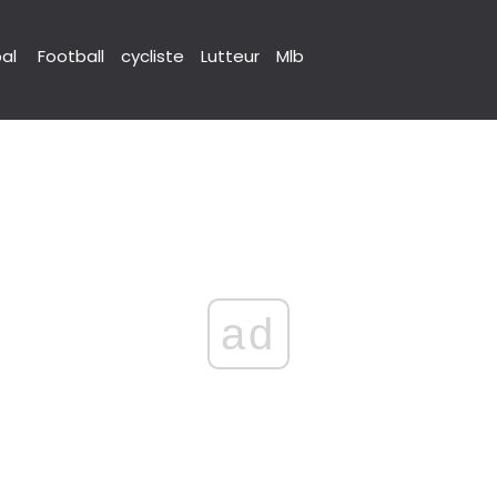
pal
Football
cycliste
Lutteur
Mlb
ad