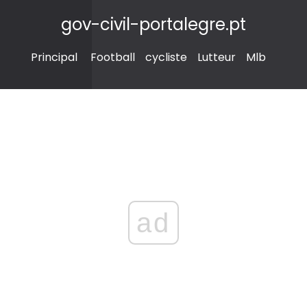
gov-civil-portalegre.pt
Principal
Football
cycliste
Lutteur
Mlb
ad